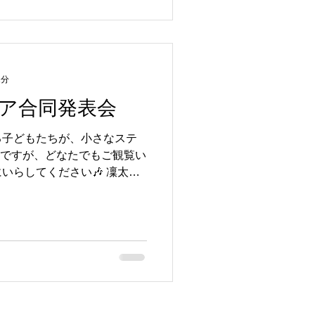
1分
ア合同発表会
る子どもたちが、小さなステ
間ですが、どなたでもご観覧い
いらしてください🎶 凜太朗
🗓日時：2025年8月23日
ap &...