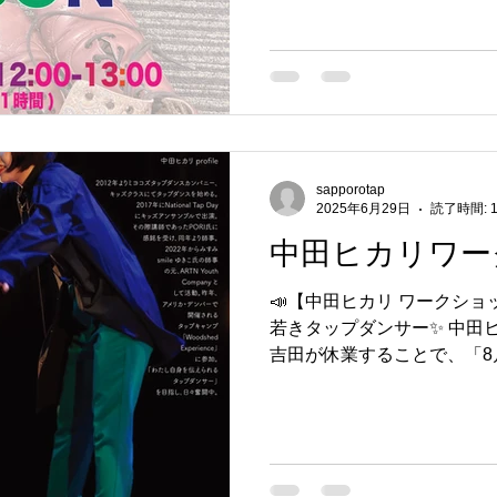
年齢問わずご参加...
sapporotap
2025年6月29日
読了時間: 
中田ヒカリワ
📣【中田ヒカリ ワークショ
若きタップダンサー✨ 中田
吉田が休業することで、「8
ら…なんとヒカリちゃんが駆
いと才能あふれる彼女のエ
さい...