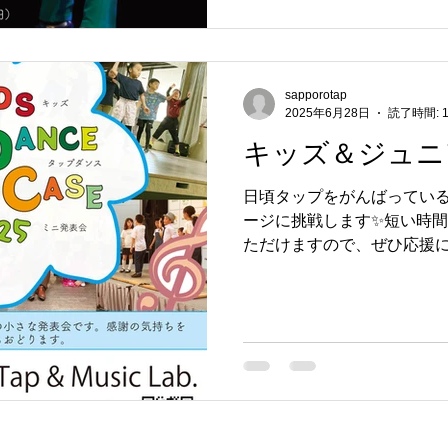
sapporotap
2025年6月28日
読了時間: 
キッズ＆ジュニ
日頃タップをがんばってい
ージに挑戦します✨短い時
ただけますので、ぜひ応援に
先生のタップも見られます👞✨ 
（土）15:00〜16:00 🏠会場：T