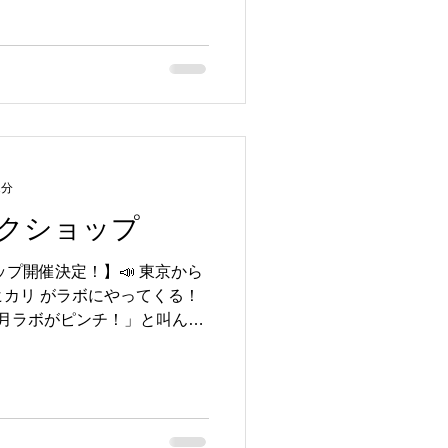
1分
ークショップ
ップ開催決定！】📣 東京から
ヒカリ がラボにやってくる！
月ラボがピンチ！」と叫んだ
けつけてくれました👏🔥勢
ネルギーを体感しに来てくだ