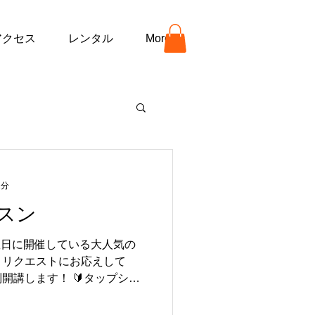
アクセス
レンタル
More
1分
スン
曜日に開催している大人気の
、リクエストにお応えして
開講します！ 🔰タップシュ
限定🔰 みんな一緒にゼロか
さなお子さまから大人まで、