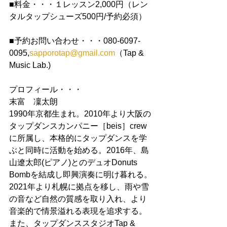
■料金・・・１レッスン2,000円（レン
タルタップシューズ500円/予約必須）
■予約お問い合わせ・・・080-6097-
0095,
sapporotap@gmail.com
（Tap & 
Music Lab.)
プロフィール・・・
末富　凜太朗
1990年京都生まれ。2010年より大阪の
タップダンスカンパニー［beis］crew 
に所属し、本格的にタップダンスを学
ぶと同時に活動を始める。2016年、島
山遼太郎(ピアノ)とのデュオDonuts 
Bombを結成し即興演奏に明け暮れる。
2021年より札幌に拠点を移し、雨や雪
の音など自然の質感を取り入れ、より
音楽的で情景溢れる表現を追求する。
また、タップダンススタジオTap & 