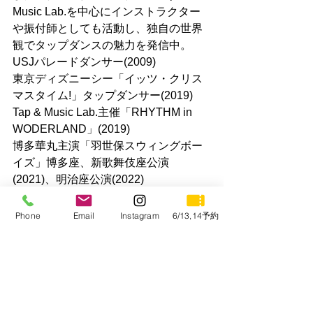
Music Lab.を中心にインストラクター
や振付師としても活動し、独自の世界
観でタップダンスの魅力を発信中。
USJパレードダンサー(2009)
東京ディズニーシー「イッツ・クリス
マスタイム!」タップダンサー(2019)
Tap & Music Lab.主催「RHYTHM in 
WODERLAND」(2019)
博多華丸主演「羽世保スウィングボー
イズ」博多座、新歌舞伎座公演
(2021)、明治座公演(2022)
蛯名健一主演ノンバーバルミュージカ
ル「The EARTH SONG」(2021)
Phone
Email
Instagram
6/13,14予約
水谷豊監督作品「TAP THE LAST 
SHOW」出演