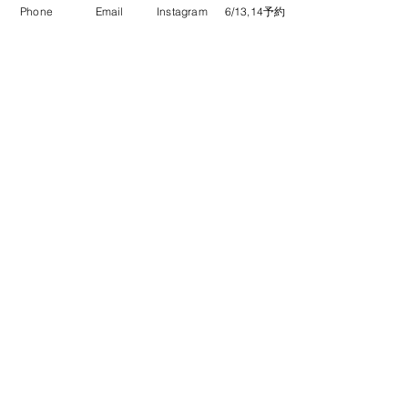
Phone
Email
Instagram
6/13,14予約
コメント
コメントを追加…
COCOAスペシ
スケジュール🗓️2026年8月
ショップ
9月