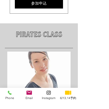
参加申込
PIRATES CLASS
Phone
Email
Instagram
6/13,14予約
​ピラティス(kai dance area)