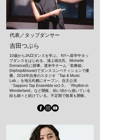
​代表／タップダンサー
吉田つぶら
10歳からJAZZダンスを学ぶ。 NYへ留学中タッ
プダンスをはじめる。浦上雄次氏、Michelle
Dorrance氏に師事。渡米中チーム「歌舞姫」
(hiphop&house)でダンスコンペティションで優
勝。2016年自身のスタジオ「Tap & Music
Lab.」を地元札幌にオープン。自主公演
「Sapporo Tap Ensemble vo1-5」「Rhythm in
Wonderland」など開催。幼い頃から描いている
絵も細々と続けている。不定期で個展も開催。