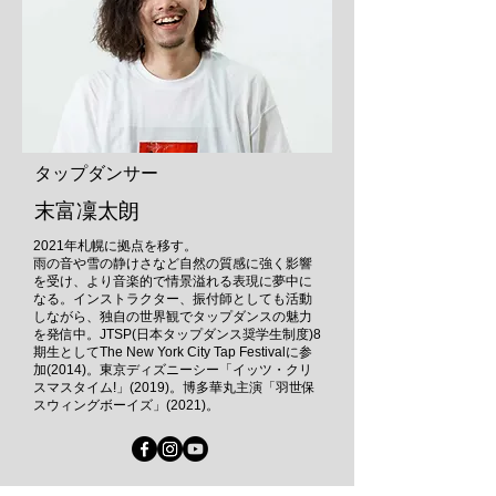
タップダンサー
末富凜太朗
2021年札幌に拠点を移す。
雨の音や雪の静けさなど自然の質感に強く影響
を受け、より音楽的で情景溢れる表現に夢中に
なる。インストラクター、振付師としても活動
しながら、独自の世界観でタップダンスの魅力
を発信中。JTSP(日本タップダンス奨学生制度)8
期生としてThe New York City Tap Festivalに参
加(2014)。東京ディズニーシー「イッツ・クリ
スマスタイム!」(2019)。博多華丸主演「羽世保
スウィングボーイズ」(2021)。