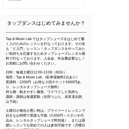
​タップダンスはじめてみませんか？
Tap & Music Lab.ではタップシューズをはじめて履
く人のためのレッスンを行なっております。その名
も「ど入門」レッスン！タップダンスをやってみた
い気持ちを応援するためタップシューズレンタル無
料で行なっております。入会金、年会費必要なし！
お気軽にお問い合わせください。
日時：毎週土曜日12:00-13:00（60分）
場所：Tap & Music Lab.（駐車場無料2台あり）
受講料：2200円（お得な３回チケット5400円あ
り、レンタルタップシューズ無料）
持ち物：動きやすい服装、ワクワクした気持ち
講師：講師は毎週変動（吉田つぶら、末富凜太朗、
山下純）
土曜日が都合が悪い時は、プライベートレッスンで
好きなお時間で受講も可能（5,500円～スタジオ代
込み、レンタルタップシューズ料別途）、または基
礎レッスンでも初めての人は参加可能です（月曜日