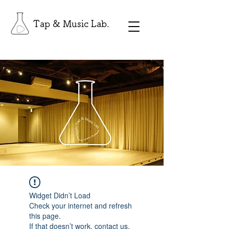
Tap & Music Lab.
Widget Didn’t Load
Check your internet and refresh
this page.
If that doesn’t work, contact us.