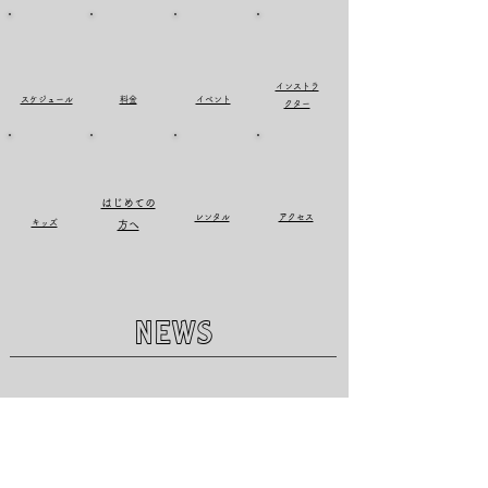
インストラ
​スケジュール
料金
イベント
クター
はじめての
​レンタル
アクセス
キッズ
方へ
​NEWS