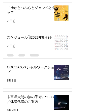
「ゆかとつぶらとジャンベとタ
ップ」
7 日前
スケジュール🗓️2026年8月9月
7 日前
COCOAスペシャルワークショッ
プ
8月3日
末富凜太朗の膝の手術について
／休講代講のご案内
6月23日